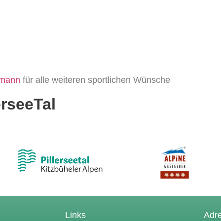
dmann
für alle weiteren sportlichen Wünsche
erseeTal
Links
Adr