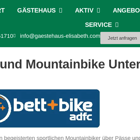
RT
GÄSTEHAUS
AKTIV
ANGEBOT
SERVICE
51710
info@gaestehaus-elisabeth.com
Jetzt anfragen
 und Mountainbike Unter
r den begeisterten sportlichen Mountainbiker über Pässe u