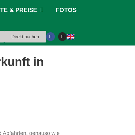
E & PREISE
FOTOS
Direkt buchen
kunft in
nd Abfahrten, genauso wie