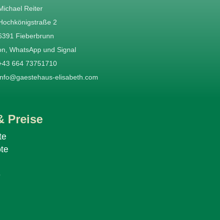
Michael Reiter
Hochkönigstraße 2
6391 Fieberbrunn
on, WhatsApp und Signal
+43 664 73751710
info@gaestehaus-elisabeth.com
 Preise
te
te
e