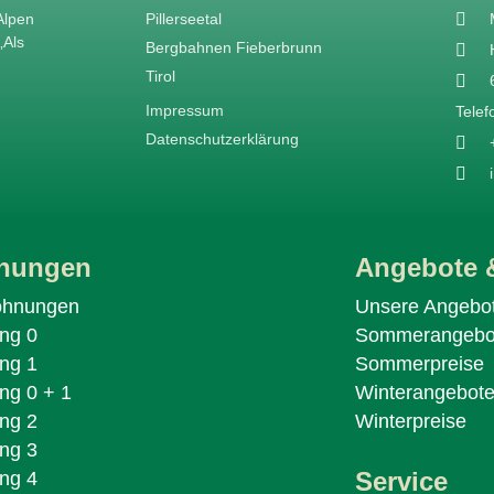
Alpen
Pillerseetal
„Als
Bergbahnen Fieberbrunn
Tirol
Impressum
Telef
Datenschutzerklärung
nungen
Angebote &
ohnungen
Unsere Angebo
ng 0
Sommerangebo
ng 1
Sommerpreise
g 0 + 1
Winterangebot
ng 2
Winterpreise
ng 3
Service
ng 4